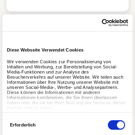
Ich habe keine Zeit/ bin
nicht motiviert Sport zu
machen
Diese Webseite Verwendet Cookies
Wir verwenden Cookies zur Personalisierung von
Inhalten und Werbung, zur Bereitstellung von Social-
Media-Funktionen und zur Analyse des
Ich habe mit dem Service
Besucherverkehrs auf unserer Website. Wir teilen auch
Informationen über Ihre Nutzung unserer Website mit
von Wellpass eine
unseren Social-Media-, Werbe- und Analysepartnern.
schlechte Erfahrung
Diese können die Informationen mit anderen
gemacht
Informationen kombinieren, die Sie ihnen überlassen
haben oder die sie bei Ihrer Nutzung der Services dieser
Partner erfasst haben.
Einwilligungsauswahl
Erforderlich
Ich verlasse das