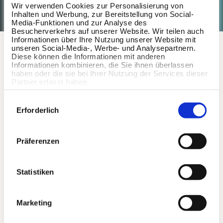
Wir verwenden Cookies zur Personalisierung von
Inhalten und Werbung, zur Bereitstellung von Social-
Media-Funktionen und zur Analyse des
Besucherverkehrs auf unserer Website. Wir teilen auch
Informationen über Ihre Nutzung unserer Website mit
unseren Social-Media-, Werbe- und Analysepartnern.
Step by Step Guide
Diese können die Informationen mit anderen
Informationen kombinieren, die Sie ihnen überlassen
haben oder die sie bei Ihrer Nutzung der Services dieser
Partner erfasst haben.
Anmelden
Einwilligungsauswahl
Erforderlich
Über deine Firma kannst du dich mit nur
wenigen Klicks bei Wellpass registrieren und
anmelden.
Präferenzen
App downloaden
Statistiken
Lade die Wellpass App herunter und logge dich
mit deinen Nutzerdaten ein.
Marketing
Land