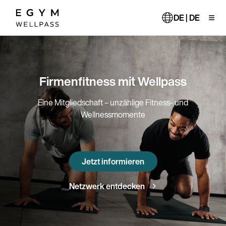
Direkt
zum
DE | DE
Inhalt
Firmenfitness mit Wellpass
Eine Mitgliedschaft – unzählige Fitness- und
Wellnessmomente
Jetzt informieren
Netzwerk entdecken