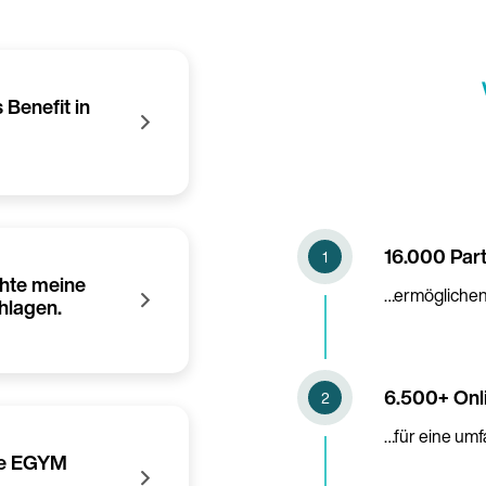
Benefit in
16.000 Par
chte meine
…ermöglichen 
hlagen.
6.500+ Onl
…für eine um
ege EGYM