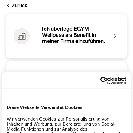
Direkt
Zurück
zum
Inhalt
Ich überlege EGYM
Wellpass als Benefit in
meiner Firma einzuführen.
Ich bin Mitarbeitende:r und
möchte meine Firma für
EGYM Wellpass
vorschlagen.
Diese Webseite Verwendet Cookies
Wir verwenden Cookies zur Personalisierung von
Inhalten und Werbung, zur Bereitstellung von Social-
Media-Funktionen und zur Analyse des
Ich habe ein Studio und