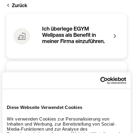
Direkt
Zurück
zum
Inhalt
Ich überlege EGYM
Wellpass als Benefit in
meiner Firma einzuführen.
Ich bin Mitarbeitende:r und
möchte meine Firma für
EGYM Wellpass
vorschlagen.
Diese Webseite Verwendet Cookies
Wir verwenden Cookies zur Personalisierung von
Inhalten und Werbung, zur Bereitstellung von Social-
Media-Funktionen und zur Analyse des
Ich habe ein Studio und