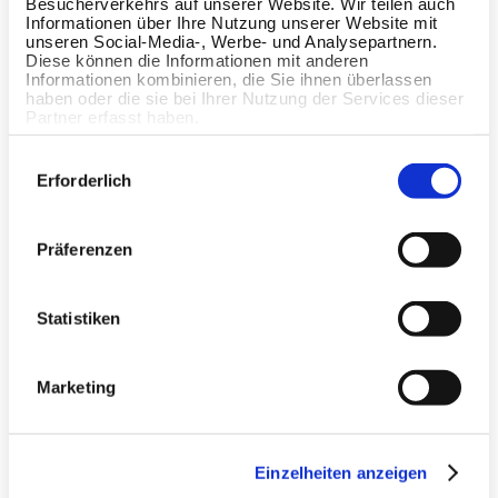
Besucherverkehrs auf unserer Website. Wir teilen auch
überlege EGYM Wellpass-
Informationen über Ihre Nutzung unserer Website mit
Partner zu werden.
unseren Social-Media-, Werbe- und Analysepartnern.
Diese können die Informationen mit anderen
Informationen kombinieren, die Sie ihnen überlassen
haben oder die sie bei Ihrer Nutzung der Services dieser
Partner erfasst haben.
Einwilligungsauswahl
Ich bin bereits Kunde,
Erforderlich
Mitglied oder Partner und
benötige Support.
Präferenzen
Statistiken
Marketing
Land
Einzelheiten anzeigen