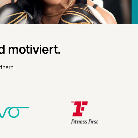
 motiviert.
rtnern.