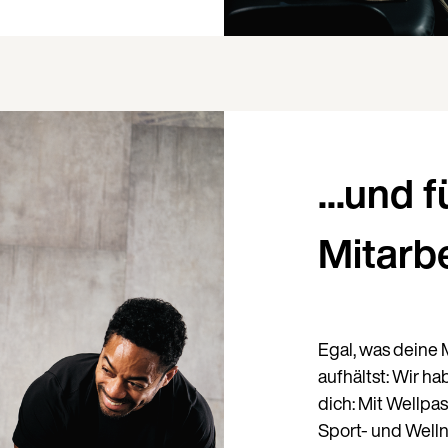
Land
...und f
Mitarb
Sprache
Egal, was deine M
aufhältst: Wir h
dich: Mit Wellpa
Sport- und Well