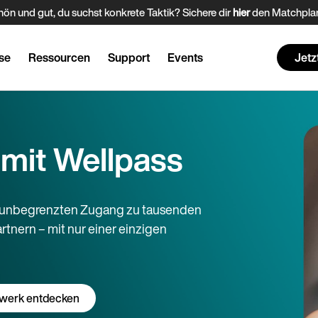
ön und gut, du suchst konkrete Taktik? Sichere dir
hier
den Matchplan
se
Ressourcen
Support
Events
Jetz
 mit Wellpass
e unbegrenzten Zugang zu tausenden
tnern – mit nur einer einzigen
werk entdecken