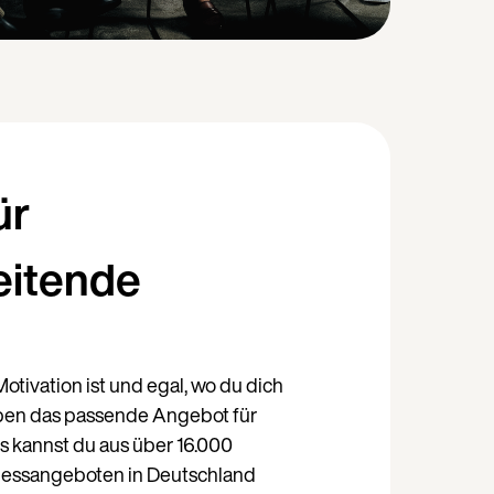
ür
eitende
otivation ist und egal, wo du dich
Weiter auf Deutsch (Deutschland)
aben das passende Angebot für
ss kannst du aus über 16.000
nessangeboten in Deutschland