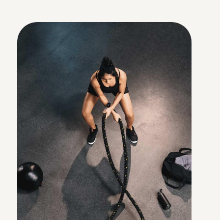
Zugänglichkeit
Ob Stadt oder Land in DE & AT:
Euer Team profitiert vom riesigen
Vor-Ort-Netzwerk sowie über
6.500 flexiblen Onlinekursen für
Bewegung, Ernährung &
Meditation.