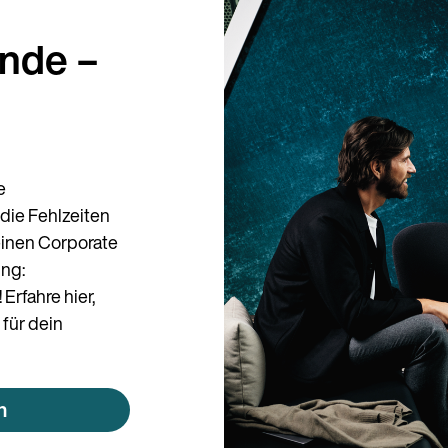
nde –
e
die Fehlzeiten
einen Corporate
ung:
Erfahre hier,
für dein
n