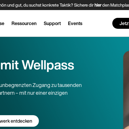
ön und gut, du suchst konkrete Taktik? Sichere dir
hier
den Matchplan
se
Ressourcen
Support
Events
Jetz
 mit Wellpass
e unbegrenzten Zugang zu tausenden
tnern – mit nur einer einzigen
werk entdecken