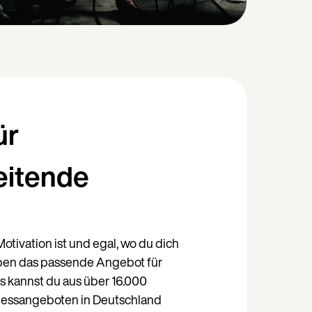
ür
eitende
otivation ist und egal, wo du dich
Weiter auf Deutsch (Deutschland)
aben das passende Angebot für
ss kannst du aus über 16.000
nessangeboten in Deutschland