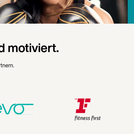
 motiviert.
rtnern.