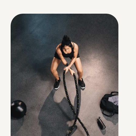
Zugänglichkeit
Ob Stadt oder Land in DE & AT:
Euer Team profitiert vom riesigen
Vor-Ort-Netzwerk sowie über
6.500 flexiblen Onlinekursen für
Bewegung, Ernährung &
Meditation.