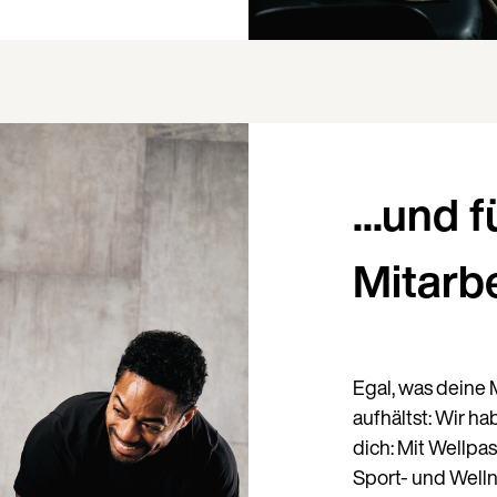
Land
...und f
Mitarb
Sprache
Egal, was deine M
aufhältst: Wir h
dich: Mit Wellpa
Sport- und Well