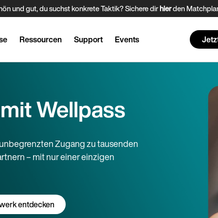
ön und gut, du suchst konkrete Taktik? Sichere dir
hier
den Matchplan
se
Ressourcen
Support
Events
Jetz
 mit Wellpass
e unbegrenzten Zugang zu tausenden
tnern – mit nur einer einzigen
werk entdecken