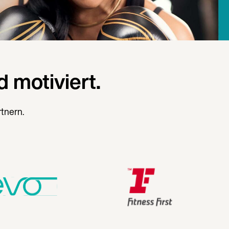
 motiviert.
rtnern.