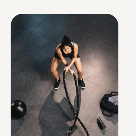
Zugänglichkeit
Ob Stadt oder Land in DE & AT:
Euer Team profitiert vom riesigen
Vor-Ort-Netzwerk sowie über
6.500 flexiblen Onlinekursen für
Bewegung, Ernährung &
Meditation.