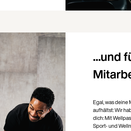
Land
...und f
Mitarb
Sprache
Egal, was deine M
aufhältst: Wir h
dich: Mit Wellpa
Sport- und Well