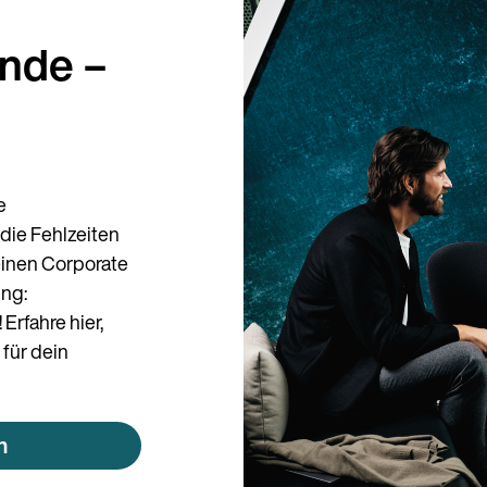
nde –
e
die Fehlzeiten
einen Corporate
ung:
Erfahre hier,
für dein
n