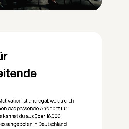
ür
eitende
otivation ist und egal, wo du dich
Weiter auf Deutsch (Deutschland)
aben das passende Angebot für
ss kannst du aus über 16.000
nessangeboten in Deutschland