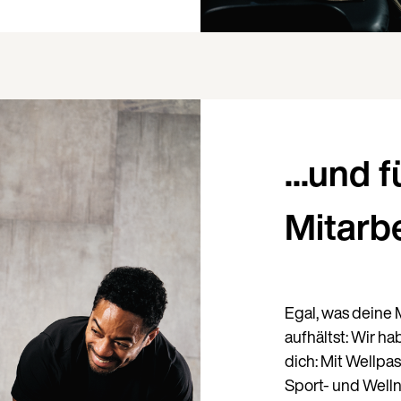
Land
...und f
Mitarb
Sprache
Egal, was deine M
aufhältst: Wir h
dich: Mit Wellpa
Sport- und Well