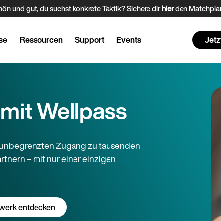
ön und gut, du suchst konkrete Taktik? Sichere dir
hier
den Matchplan
se
Ressourcen
Support
Events
Jetz
 mit Wellpass
e unbegrenzten Zugang zu tausenden
tnern – mit nur einer einzigen
werk entdecken