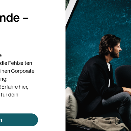
nde –
e
die Fehlzeiten
einen Corporate
ung:
Erfahre hier,
für dein
n