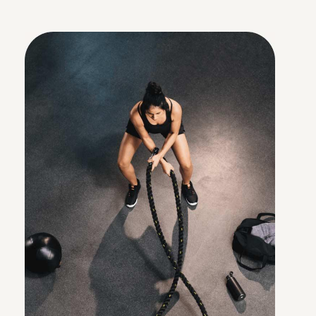
Zugänglichkeit
Ob Stadt oder Land in DE & AT:
Euer Team profitiert vom riesigen
Vor-Ort-Netzwerk sowie über
6.500 flexiblen Onlinekursen für
Bewegung, Ernährung &
Meditation.