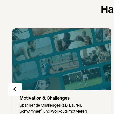
Ha
Unlimitiert & Flexibel
Partner auswählen, einchecken und los: Bei
16.000+ Partnern in DE/AT trainieren und