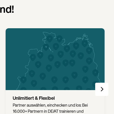
nd!
Fortschritt & Health-Tracking
Ernährung, Prävention, Achtsamkeit &
Meditation für einen gesunden Lebensstil. So