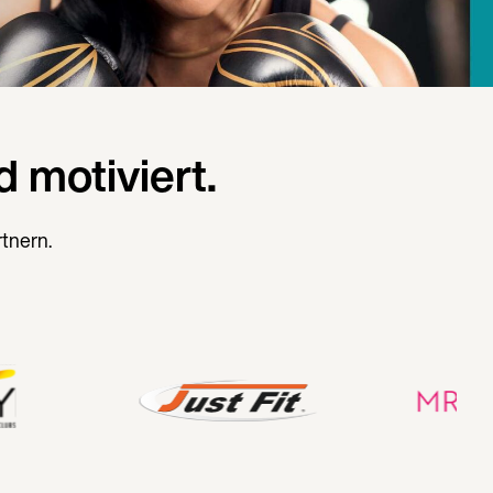
 motiviert.
rtnern.