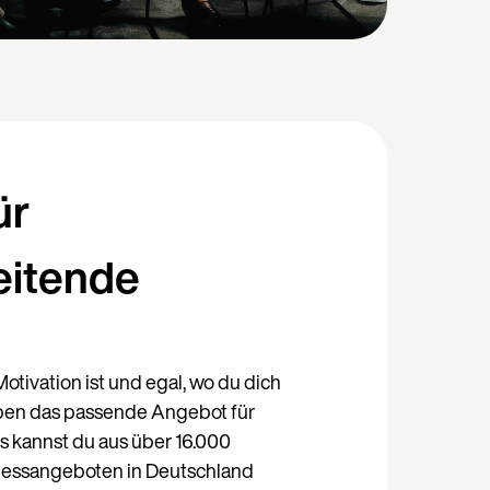
ür
eitende
otivation ist und egal, wo du dich
Weiter auf Deutsch (Deutschland)
aben das passende Angebot für
ss kannst du aus über 16.000
nessangeboten in Deutschland