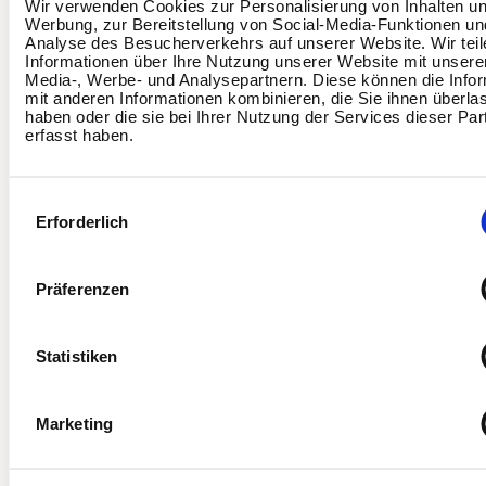
Wir verwenden Cookies zur Personalisierung von Inhalten u
Check:
Wirkung messen, KPIs auswerten
Werbung, zur Bereitstellung von Social-Media-Funktionen un
Analyse des Besucherverkehrs auf unserer Website. Wir tei
Informationen über Ihre Nutzung unserer Website mit unsere
Act:
Maßnahmen anpassen, erfolgreiche Ansätze
Media-, Werbe- und Analysepartnern. Diese können die Info
verstetigen
mit anderen Informationen kombinieren, die Sie ihnen überla
haben oder die sie bei Ihrer Nutzung der Services dieser Par
Ausschlaggebend ist es, den “Check”-Schritt zu
erfasst haben.
berücksichtigen, was oft in den meisten Unternehmen der
Fall ist.
Einwilligungsauswahl
Erforderlich
Präferenzen
BGM-Erfolgsindikatoren im Überblic
Indikator
Wie
Wie oft
Wichtige S
Statistiken
🚨
Marketing
AU-
Fehlzeiten-
Quartalsweise
Branchen-
Land
Tage
Auswertung
Benchmark