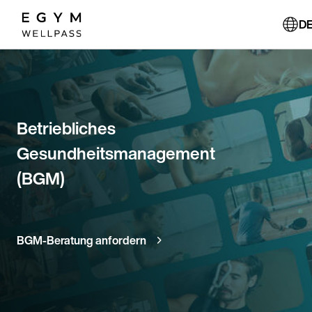
Direkt
zum
DE
Inhalt
Betriebliches
Gesundheitsmanagement
(BGM)
BGM-Beratung anfordern