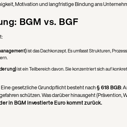
ähigkeit, Motivation und langfristige Bindung ans Unterneh
ung: BGM vs. BGF
t:
Land
management)
ist das Dachkonzept. Es umfasst Strukturen, Proz
ern.
rderung)
ist ein Teilbereich davon. Sie konzentriert sich auf konk
Sprache
Eine gesetzliche Grundpflicht besteht nach
§ 618 BGB
: 
ahren schützen. Was darüber hinausgeht (Prävention, Wellb
der in BGM investierte Euro kommt zurück.