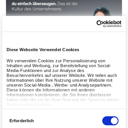
Diese Webseite Verwendet Cookies
Belohnungen, Inklusion und
Wir verwenden Cookies zur Personalisierung von
Entgelttransparenz: Ein globales
Inhalten und Werbung, zur Bereitstellung von Social-
Media-Funktionen und zur Analyse des
Commitment
Besucherverkehrs auf unserer Website. Wir teilen auch
Informationen über Ihre Nutzung unserer Website mit
unseren Social-Media-, Werbe- und Analysepartnern.
Ein Kernthema der strategischen Neuausrichtung sind die
Diese können die Informationen mit anderen
Rewards des Unternehmens, also die Kombination von
Informationen kombinieren, die Sie ihnen überlassen
Vergütungen und Benefits für Mitarbeitende. Statt diese als
haben oder die sie bei Ihrer Nutzung der Services dieser
Partner erfasst haben.
reine administrative Aufgabe zu verstehen, begreift Yvonne
Prang sie bewusst als ein
wertschöpfendes Puzzlestück,
Einwilligungsauswahl
um den Unternehmenserfolg langfristig zu sichern.
Erforderlich