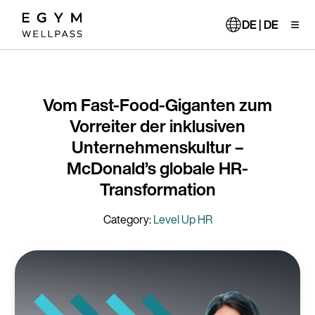
Direkt
zum
DE | DE
Inhalt
Vom Fast-Food-Giganten zum
Vorreiter der inklusiven
Unternehmenskultur –
McDonald’s globale HR-
Transformation
Category:
Level Up HR