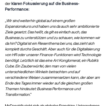
der
klaren Fokussierung auf die Business-
Performance:
„
Wir sind weiterhin global auf einem großen
Expansionskurs und haben uns da auch sehr ambitionierte
Ziele gesetzt. Das heißt, da gilt es einfach auch, das
Business zu unterstützen und zu schauen, wie kommen wir
da hin? Digital ist ein Riesenthema bei uns, das zieht sich
komplett durchs Geschäft. Aber auch für die Digitalisierung
von HR oder unserer Finance-Funktionen wird Technologie
benötigt. Letztlich ist das eine Art Konglomerat, ein Rubik's
Cube. Ein Zauberwürfel, den man von vielen
unterschiedlichen Winkeln betrachten und auf
verschiedene Weisen zusammensetzen kann, der aber am
Ende des Tages immer wieder auf die gleichen großen
Themen hindeutet: Business Performance und
Transformation.
”
McDonald's sieht sich als globales Franchise-Unternehmen