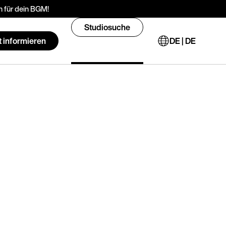
 für dein BGM!
Studiosuche
t informieren
DE | DE