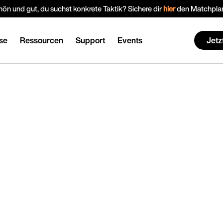
ön und gut, du suchst konkrete Taktik? Sichere dir
hier
den Matchplan
se
Ressourcen
Support
Events
Jetz