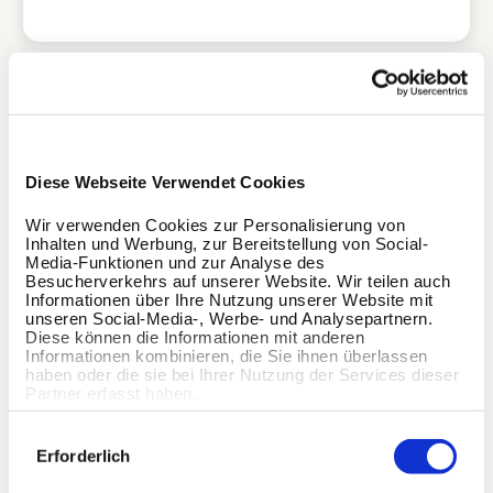
Ich habe keine Zeit/ bin
nicht motiviert Sport zu
machen
Diese Webseite Verwendet Cookies
Wir verwenden Cookies zur Personalisierung von
Inhalten und Werbung, zur Bereitstellung von Social-
Media-Funktionen und zur Analyse des
Ich habe mit dem Service
Besucherverkehrs auf unserer Website. Wir teilen auch
Informationen über Ihre Nutzung unserer Website mit
von Wellpass eine
unseren Social-Media-, Werbe- und Analysepartnern.
schlechte Erfahrung
Diese können die Informationen mit anderen
gemacht
Informationen kombinieren, die Sie ihnen überlassen
haben oder die sie bei Ihrer Nutzung der Services dieser
Partner erfasst haben.
Einwilligungsauswahl
Erforderlich
Ich verlasse das