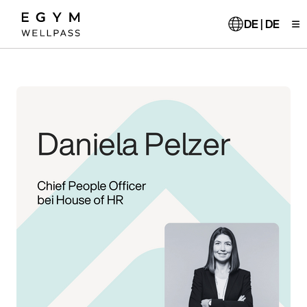
Direkt
zum
DE | DE
Inhalt