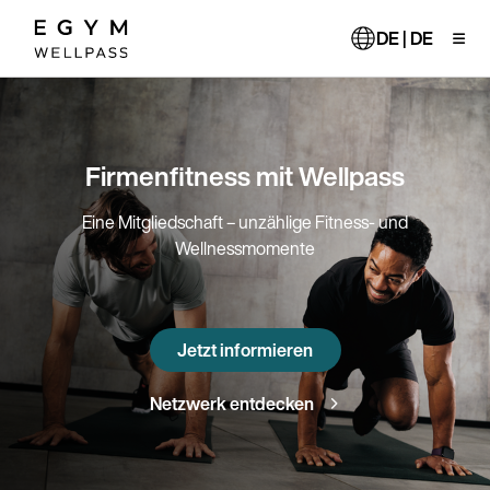
Direkt
zum
DE | DE
Inhalt
Firmenfitness mit Wellpass
Eine Mitgliedschaft – unzählige Fitness- und
Wellnessmomente
Jetzt informieren
Netzwerk entdecken