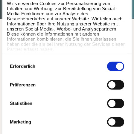
Wir verwenden Cookies zur Personalisierung von
Inhalten und Werbung, zur Bereitstellung von Social-
Media-Funktionen und zur Analyse des
Besucherverkehrs auf unserer Website. Wir teilen auch
Informationen über Ihre Nutzung unserer Website mit
unseren Social-Media-, Werbe- und Analysepartnern.
Step by Step Guide
Diese können die Informationen mit anderen
Informationen kombinieren, die Sie ihnen überlassen
haben oder die sie bei Ihrer Nutzung der Services dieser
Partner erfasst haben.
Anmelden
Einwilligungsauswahl
Erforderlich
Über deine Firma kannst du dich mit nur
wenigen Klicks bei Wellpass registrieren und
anmelden.
Präferenzen
App downloaden
Statistiken
Lade die Wellpass App herunter und logge dich
mit deinen Nutzerdaten ein.
Marketing
Land